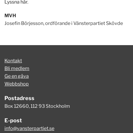
Lyssna här
.
M
V
H
Josefin Börjesson, ordförande i Vänsterpartiet Skövde
Kontakt
Bli medlem
Ge en gåva
Webbshop
Postadress
Box 12660, 112 93 Stockholm
E-post
info@vansterpartiet.se