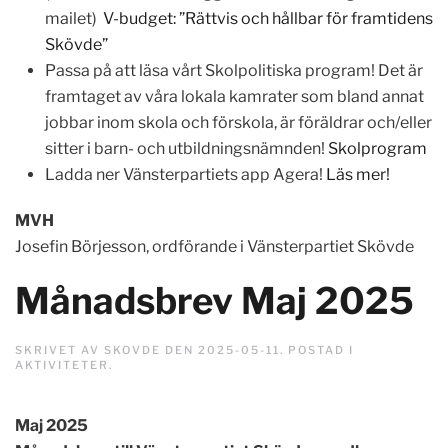
mailet)
V-budget: ”Rättvis och hållbar för framtidens
Skövde”
Passa på att läsa vårt Skolpolitiska program! Det är
framtaget av våra lokala kamrater som bland annat
jobbar inom skola och förskola, är föräldrar och/eller
sitter i barn- och utbildningsnämnden!
Skolprogram
Ladda ner Vänsterpartiets app Agera!
Läs mer!
M
V
H
Josefin Börjesson, ordförande i Vänsterpartiet Skövde
Månadsbrev Maj 2025
SKRIVET AV
SKOVDE
DEN
2025-05-11
. POSTAD I
AKTIVITETER
.
Maj 2025