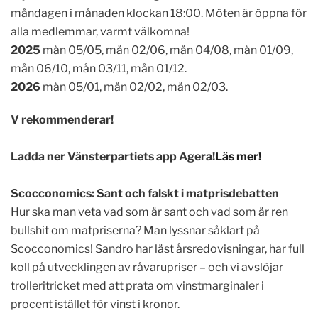
måndagen i månaden klockan 18:00. Möten är öppna för
alla medlemmar, varmt välkomna!
2025
mån 05/05, mån 02/06, mån 04/08, mån 01/09,
mån 06/10, mån 03/11, mån 01/12.
2026
mån 05/01, mån 02/02, mån 02/03.
V
rekommenderar!
Ladda ner Vänsterpartiets app Agera!
Läs mer!
Scocconomics: Sant och falskt i matprisdebatten
Hur ska man veta vad som är sant och vad som är ren
bullshit om matpriserna? Man lyssnar såklart på
Scocconomics! Sandro har läst årsredovisningar, har full
koll på utvecklingen av råvarupriser – och vi avslöjar
trolleritricket med att prata om vinstmarginaler i
procent istället för vinst i kronor.