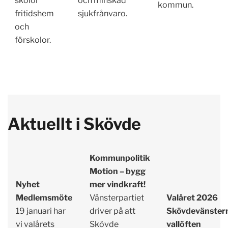
skolor
och minskad
kommun.
fritidshem
sjukfrånvaro.
och
förskolor.
Aktuellt i Skövde
Kommunpolitik
Motion – bygg
Nyhet
mer vindkraft!
Medlemsmöte
Vänsterpartiet
Valåret 2026
19 januari har
driver på att
Skövdevänster
vi valårets
Skövde
vallöften