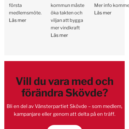
första
kommun måste
Mer info komme
medlemsmöte.
öka takten och
Läs mer
Läs mer
viljan att bygga
mer vindkraft
Läs mer
Vill du vara med och
förändra Skövde?
Bli en del av Vänsterpartiet Skövde – som medlem,
kampanjare eller genom att delta på en träff.